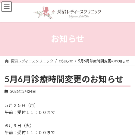
コ
ナ
ン
ビ
テ
ゲ
ン
ー
ツ
シ
へ
ョ
お知らせ
ス
ン
キ
に
ッ
移
プ
動
長沼レディースクリニック
お知らせ
5月6月診療時間変更のお知らせ
5月6月診療時間変更のお知らせ
2026年3月24日
５月２５日（月）
午前：受付１１：００まで
６月９日（火）
午前：受付１１：００まで