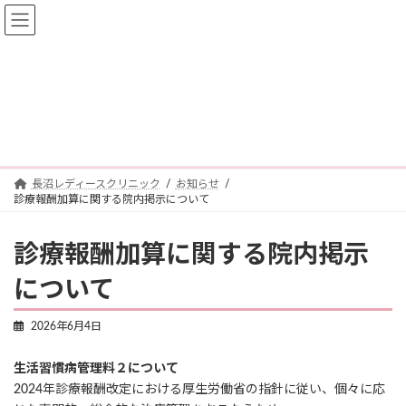
コ
ナ
ン
ビ
テ
ゲ
ン
ー
ツ
シ
へ
ョ
お知らせ
ス
ン
キ
に
ッ
移
プ
動
長沼レディースクリニック
お知らせ
診療報酬加算に関する院内掲示について
診療報酬加算に関する院内掲示
について
2026年6月4日
生活習慣病管理料２について
2024年診療報酬改定における厚生労働省の指針に従い、個々に応